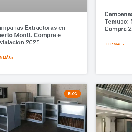
Campanas
Temuco: 
mpanas Extractoras en
Compra 
erto Montt: Compra e
stalación 2025
LEER MÁS »
R MÁS »
BLOG